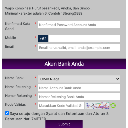
Wajib Kombinasi Huruf besar kecil, Angka, dan Simbol.
Minimal karakter adalah 6. Contoh : Strong@889
Konfirmasi Kata
Sandi
Mobile
+62
Email
Akun Bank Anda
Nama Bank
Nama Rekening
Nomor Rekening
Kode Validasi
Saya setuju dengan Syarat dan Ketentuan dan Aturan &
Peraturan dari 7METER.
Submit