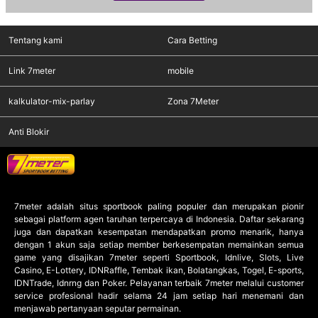
Tentang kami
Cara Betting
Link 7meter
mobile
kalkulator-mix-parlay
Zona 7Meter
Anti Blokir
7meter
adalah situs sportbook paling populer dan merupakan pionir
sebagai platform agen taruhan terpercaya di Indonesia. Daftar sekarang
juga dan dapatkan kesempatan mendapatkan promo menarik, hanya
dengan 1 akun saja setiap member berkesempatan memainkan semua
game yang disajikan 7meter seperti Sportbook, Idnlive, Slots, Live
Casino, E-Lottery, IDNRaffle, Tembak ikan, Bolatangkas, Togel, E-sports,
IDNTrade, Idnrng dan Poker. Pelayanan terbaik 7meter melalui customer
service profesional hadir selama 24 jam setiap hari menemani dan
menjawab pertanyaan seputar permainan.