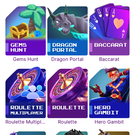
Gems Hunt
Dragon Portal
Baccarat
Roulette Multiplayer
Roulette
Hero Gambit